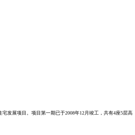
展项目。项目第一期已于2008年12月竣工，共有4座5层高