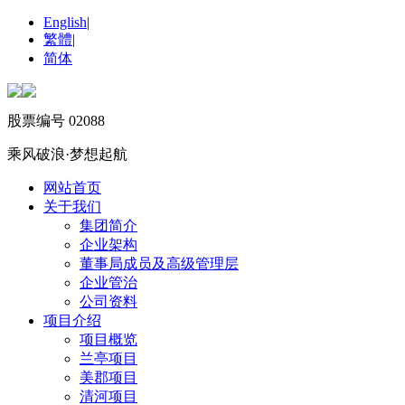
English
|
繁體
|
简体
股票编号 02088
乘风破浪·梦想起航
网站首页
关于我们
集团简介
企业架构
董事局成员及高级管理层
企业管治
公司资料
项目介绍
项目概览
兰亭项目
美郡项目
清河项目