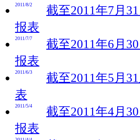
2011/8/2
截至2011年7
报表
2011/7/7
截至2011年6
报表
2011/6/3
截至2011年5
表
2011/5/4
截至2011年4
报表
2011/4/4