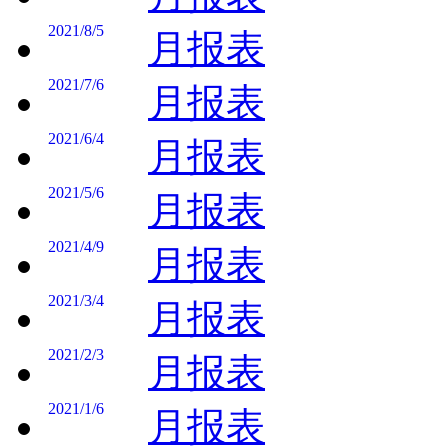
2021/8/5
月报表
2021/7/6
月报表
2021/6/4
月报表
2021/5/6
月报表
2021/4/9
月报表
2021/3/4
月报表
2021/2/3
月报表
2021/1/6
月报表