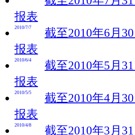
截至2010年7
报表
2010/7/7
截至2010年6
报表
2010/6/4
截至2010年5
报表
2010/5/5
截至2010年4
报表
2010/4/8
截至2010年3