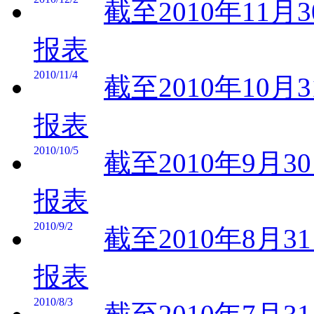
截至2010年11
报表
2010/11/4
截至2010年10
报表
2010/10/5
截至2010年9
报表
2010/9/2
截至2010年8
报表
2010/8/3