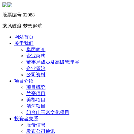
股票编号 02088
乘风破浪·梦想起航
网站首页
关于我们
集团简介
企业架构
董事局成员及高级管理层
企业管治
公司资料
项目介绍
项目概览
兰亭项目
美郡项目
清河项目
印台山玉米文化项目
投资者关系
股价信息
发布公司通讯