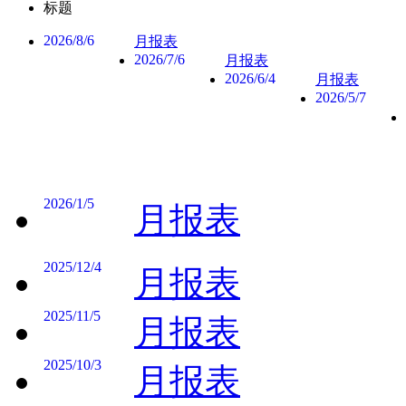
标题
2026/8/6
月报表
2026/7/6
月报表
2026/6/4
月报表
2026/5/7
2026/1/5
月报表
2025/12/4
月报表
2025/11/5
月报表
2025/10/3
月报表