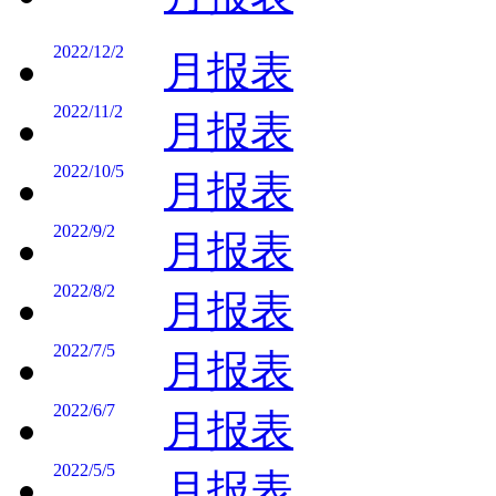
2022/12/2
月报表
2022/11/2
月报表
2022/10/5
月报表
2022/9/2
月报表
2022/8/2
月报表
2022/7/5
月报表
2022/6/7
月报表
2022/5/5
月报表