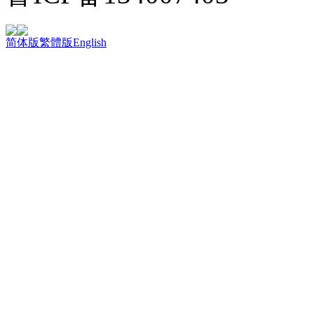
简体版
繁體版
English